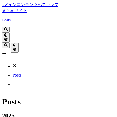
↓
メインコンテンツへスキップ
まとめサイト
Posts
Posts
Posts
2025